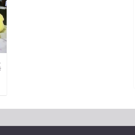
上
母
日