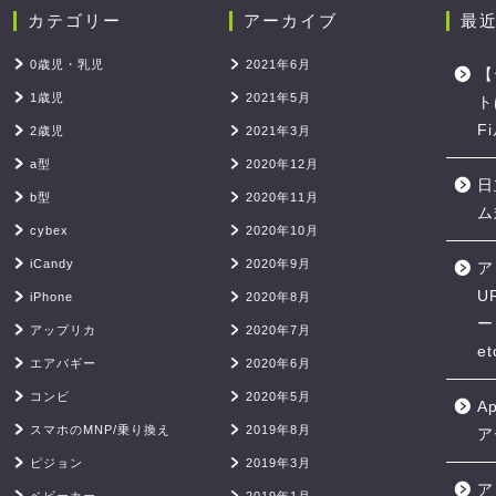
カテゴリー
アーカイブ
最
0歳児・乳児
2021年6月
【
1歳児
2021年5月
ト
F
2歳児
2021年3月
a型
2020年12月
日
b型
2020年11月
ム
cybex
2020年10月
iCandy
2020年9月
ア
U
iPhone
2020年8月
ー
アップリカ
2020年7月
et
エアバギー
2020年6月
コンビ
2020年5月
A
スマホのMNP/乗り換え
2019年8月
ア
ピジョン
2019年3月
ア