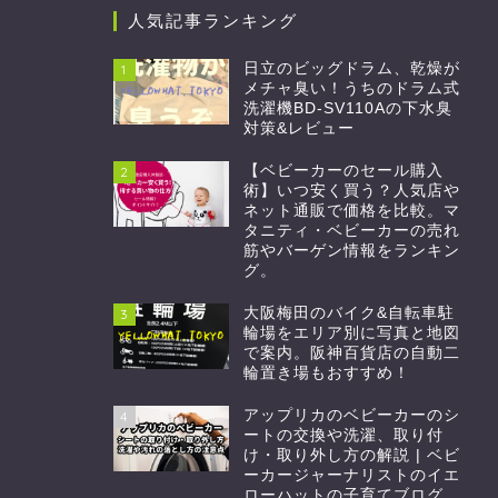
人気記事ランキング
日立のビッグドラム、乾燥が
1
メチャ臭い！うちのドラム式
洗濯機BD-SV110Aの下水臭
対策&レビュー
【ベビーカーのセール購入
2
術】いつ安く買う？人気店や
ネット通販で価格を比較。マ
タニティ・ベビーカーの売れ
筋やバーゲン情報をランキン
グ。
大阪梅田のバイク&自転車駐
3
輪場をエリア別に写真と地図
で案内。阪神百貨店の自動二
輪置き場もおすすめ！
アップリカのベビーカーのシ
4
ートの交換や洗濯、取り付
け・取り外し方の解説 | ベビ
ーカージャーナリストのイエ
ローハットの子育てブログ