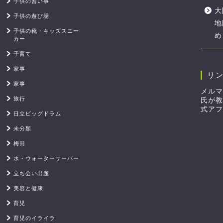
子供の習い事
大
子供の遊び場
地
子供の靴・キッズスニー
め
カー
子育て
家事
リ
家事
メルマ
旅行
氏が教
式アフ
日立ビッグドラム
未分類
梅田
水・ウォーターサーバー
立ち会い出産
美容と健康
育児
育児のイライラ