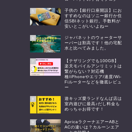
子供の【銀行口座開設】にお
5
すすめなのはソニー銀行か住
信SBIネット銀行。手数料が
安いとこがいいよねー
ジャパネットのウォーターサ
6
ーバーは割高です！他の宅配
水と比べてみました。
【テザリングでも100GB】
7
楽天モバイルアンリミットは
繋がらない？対応機
種/iPhoneやエリア/速度/Wi-
Fiルーターなどを徹底レビュ
ー
遊キッズ愛ランドなんば店は
8
室内遊びに最高♪だし料金も
めっちゃお得です！
ApricaラクーナエアーABと
9
ACの違いは？カルーンエア