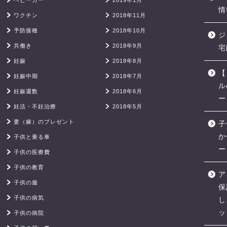
ベビーカー
2019年1月
情
ワクチン
2018年11月
予防接種
2018年10月
ジ
共働き
2018年9月
宅
妊娠
2018年8月
【
妊娠中期
2018年7月
ル
妊娠週数
2018年6月
ー
妊活・不妊治療
2018年5月
妻（嫁）のプレゼント
子
か
子供と乗る車
ー
子供の医療費
子供の教育
ア
子供の服
保
子供の病気
し
ッ
子供の病院