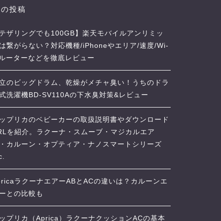
近の投稿
テザリングでも100GB】楽天モバイルアンリミッ
は繋がらない？対応機種/iPhoneやエリア/速度/Wi-
iルーターなどを徹底レビュー
立のビッグドラム、乾燥がメチャ臭い！うちのドラ
式洗濯機BD-SV110Aの下水臭対策&レビュー
ップリカのベビーカーの取扱説明書やダウンロード
RLを紹介。ラクーナ・スムーブ・マジカルエア
・カルーン・オプティア・ナノスマートシリーズ
c.
pricaラクーナエアーABとACの違いは？カルーンエ
ーとの比較も
ップリカ（Aprica）ラクーナクッションACの基本