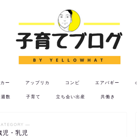
ーカー
アップリカ
コンビ
エアバギー
娠週数
子育て
立ち会い出産
共働き
CATEGORY ―
歳児・乳児