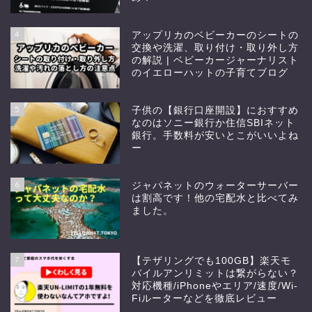
4
アップリカのベビーカーのシートの
交換や洗濯、取り付け・取り外し方
の解説 | ベビーカージャーナリスト
のイエローハットの子育てブログ
5
子供の【銀行口座開設】におすすめ
なのはソニー銀行か住信SBIネット
銀行。手数料が安いとこがいいよね
ー
6
ジャパネットのウォーターサーバー
は割高です！他の宅配水と比べてみ
ました。
7
【テザリングでも100GB】楽天モ
バイルアンリミットは繋がらない？
対応機種/iPhoneやエリア/速度/Wi-
Fiルーターなどを徹底レビュー