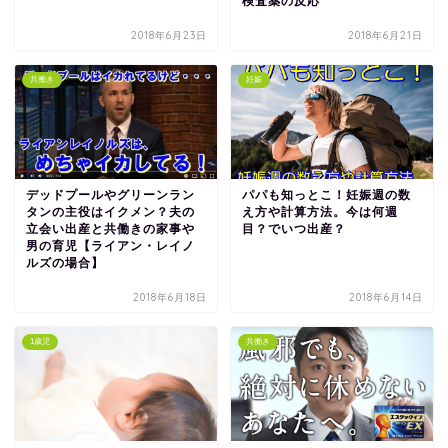
検査薬の反応
2018年6月23日
2018年6月21日
共働き
妊娠
デッドプールやグリーンラン
パパも知っとこ！妊娠週の数
タンの主役はイクメン？夫の
え方や計算方法。今は何週
立会い出産と共働きの家事や
目？でいつ出産？
男の育児【ライアン・レイノ
ルズの場合】
2018年6月18日
2018年6月14日
1歳児
共働き