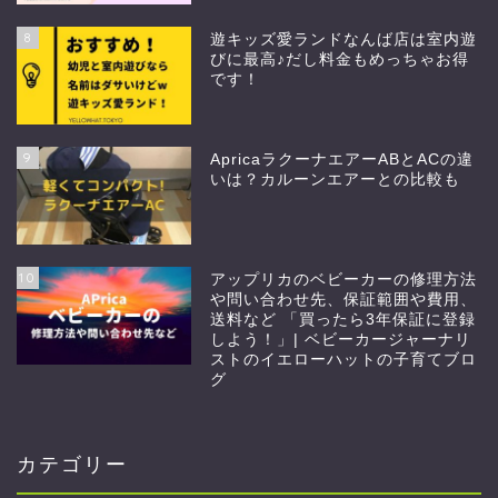
8
遊キッズ愛ランドなんば店は室内遊
びに最高♪だし料金もめっちゃお得
です！
9
ApricaラクーナエアーABとACの違
いは？カルーンエアーとの比較も
10
アップリカのベビーカーの修理方法
や問い合わせ先、保証範囲や費用、
送料など 「買ったら3年保証に登録
しよう！」| ベビーカージャーナリ
ストのイエローハットの子育てブロ
グ
カテゴリー