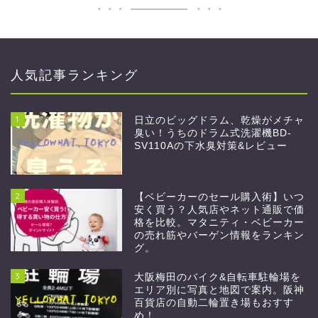
人気記事ランキング
1
日立のビッグドラム、乾燥がメチャ
臭い！うちのドラム式洗濯機BD-
SV110Aの下水臭対策&レビュー
2
【ベビーカーのセール購入術】いつ
安く買う？人気店やネット通販で価
格を比較。マタニティ・ベビーカー
の売れ筋やバーゲン情報をランキン
グ。
3
大阪梅田のバイク&自転車駐輪場を
エリア別に写真と地図で案内。阪神
百貨店の自動二輪置き場もおすす
め！