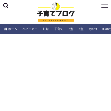
ホーム
ベビーカー
妊娠
子育て
a型
b型
cybex
iCand