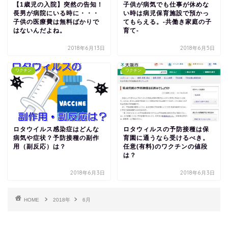
【1歳児の入院】突然の告知！
子供が病気でも仕事が休めな
長男が病院にいる時に・・・
い時は病児保育施設で預かっ
子供の医療費は無料ばかりで
てもらえる。-共働き家庭の子
はないんだよね。
育て-
2018年6月13日
2018年6月5日
ワクチン
ワクチン
ロタウイルス感染症はどんな
ロタウィルスの予防接種は保
病気や症状？予防接種の副作
育園に通うなら受けるべき。
用（副反応）は？
任意(有料)のワクチンの値段
は？
2018年6月3日
2018年6月3日
HOME
2018年
6月