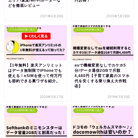
エリア/速度/Wi-Fiルーターな
円お得！
どを徹底レビュー
2021年6月28日
2020年5月28日
スマホのMNP/乗り換え
スマホのMNP/乗り換え
【1年無料】楽天アンリミット
auで機種変更なしでカケホ5
はデータ無制限でiPhoneでも
分/データ通信2GBで月額
使える！eSIMを使って何万円
4,480円【子育て家庭のスマホ
も節約できる裏ワザを紹介。
代を安くする乗り換え大作戦
④】
2020年5月27日
2019年3月10日
スマホのMNP/乗り換え
スマホのMNP/乗り換え