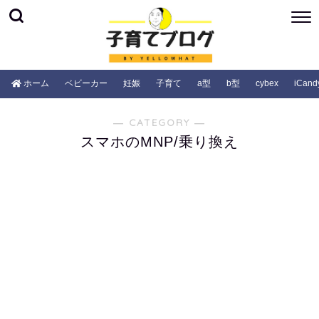
ホーム
ベビーカー
妊娠
子育て
a型
b型
cybex
iCand
― CATEGORY ―
スマホのMNP/乗り換え