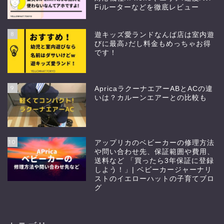
Fiルーターなどを徹底レビュー
8
遊キッズ愛ランドなんば店は室内遊
びに最高♪だし料金もめっちゃお得
です！
9
ApricaラクーナエアーABとACの違
いは？カルーンエアーとの比較も
10
アップリカのベビーカーの修理方法
や問い合わせ先、保証範囲や費用、
送料など 「買ったら3年保証に登録
しよう！」| ベビーカージャーナリ
ストのイエローハットの子育てブロ
グ