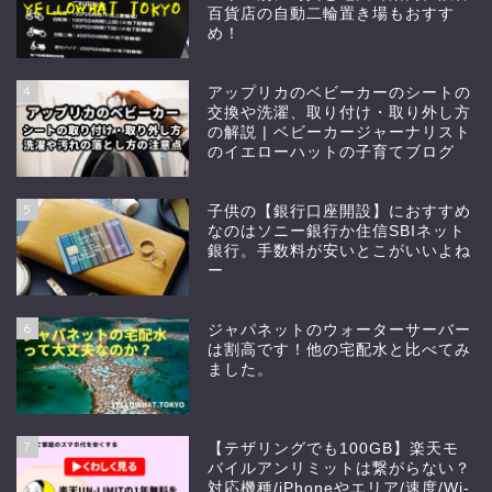
百貨店の自動二輪置き場もおすす
め！
4
アップリカのベビーカーのシートの
交換や洗濯、取り付け・取り外し方
の解説 | ベビーカージャーナリスト
のイエローハットの子育てブログ
5
子供の【銀行口座開設】におすすめ
なのはソニー銀行か住信SBIネット
銀行。手数料が安いとこがいいよね
ー
6
ジャパネットのウォーターサーバー
は割高です！他の宅配水と比べてみ
ました。
7
【テザリングでも100GB】楽天モ
バイルアンリミットは繋がらない？
対応機種/iPhoneやエリア/速度/Wi-