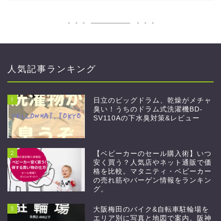
人気記事ランキング
1
日立のビッグドラム、乾燥がメチャ
臭い！うちのドラム式洗濯機BD-
SV110Aの下水臭対策&レビュー
2
【ベビーカーのセール購入術】いつ
安く買う？人気店やネット通販で価
格を比較。マタニティ・ベビーカー
の売れ筋やバーゲン情報をランキン
グ。
3
大阪梅田のバイク&自転車駐輪場を
エリア別に写真と地図で案内。阪神