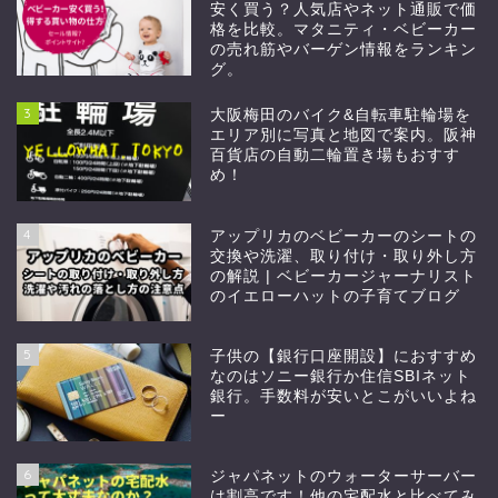
安く買う？人気店やネット通販で価
格を比較。マタニティ・ベビーカー
の売れ筋やバーゲン情報をランキン
グ。
3
大阪梅田のバイク&自転車駐輪場を
エリア別に写真と地図で案内。阪神
百貨店の自動二輪置き場もおすす
め！
4
アップリカのベビーカーのシートの
交換や洗濯、取り付け・取り外し方
の解説 | ベビーカージャーナリスト
のイエローハットの子育てブログ
5
子供の【銀行口座開設】におすすめ
なのはソニー銀行か住信SBIネット
銀行。手数料が安いとこがいいよね
ー
6
ジャパネットのウォーターサーバー
は割高です！他の宅配水と比べてみ