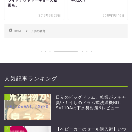
ワイトアウトトーキョーの動
やねん！
画も。
2018年8月28日
2018年8月16日
HOME
子供の教育
人気記事ランキング
1
日立のビッグドラム、乾燥がメチャ
臭い！うちのドラム式洗濯機BD-
SV110Aの下水臭対策&レビュー
2
【ベビーカーのセール購入術】いつ