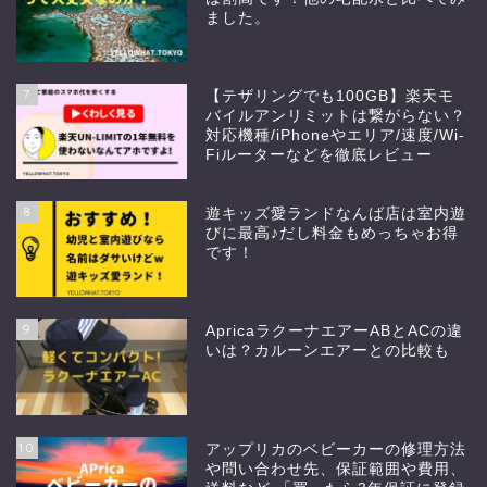
ました。
7
【テザリングでも100GB】楽天モ
バイルアンリミットは繋がらない？
対応機種/iPhoneやエリア/速度/Wi-
Fiルーターなどを徹底レビュー
8
遊キッズ愛ランドなんば店は室内遊
びに最高♪だし料金もめっちゃお得
です！
9
ApricaラクーナエアーABとACの違
いは？カルーンエアーとの比較も
10
アップリカのベビーカーの修理方法
や問い合わせ先、保証範囲や費用、