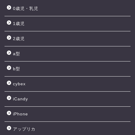
0歳児・乳児
1歳児
2歳児
a型
b型
cybex
iCandy
iPhone
アップリカ