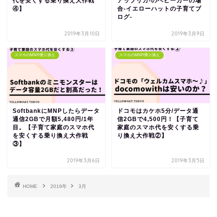
代を安くする乗り換え大作戦
アップリカ-のベビーカーの場
④】
合-イエローハットの子育てブ
ログ-
2019年3月10日
2019年3月9日
スマホのMNP/乗り換え
スマホのMNP/乗り換え
SoftbankにMNPしたらデータ
ドコモはカケホ5分/データ通
通信2GBで月額5,480円/1年
信2GBで4,500円！【子育て
目。【子育て家庭のスマホ代
家庭のスマホ代を安くする乗
を安くする乗り換え大作戦
り換え大作戦②】
③】
2019年3月6日
2019年3月5日
HOME
2019年
3月