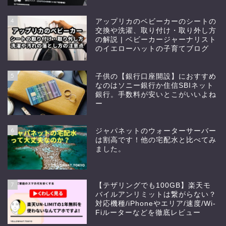
4
アップリカのベビーカーのシートの
交換や洗濯、取り付け・取り外し方
の解説 | ベビーカージャーナリスト
のイエローハットの子育てブログ
5
子供の【銀行口座開設】におすすめ
なのはソニー銀行か住信SBIネット
銀行。手数料が安いとこがいいよね
ー
6
ジャパネットのウォーターサーバー
は割高です！他の宅配水と比べてみ
ました。
7
【テザリングでも100GB】楽天モ
バイルアンリミットは繋がらない？
対応機種/iPhoneやエリア/速度/Wi-
Fiルーターなどを徹底レビュー