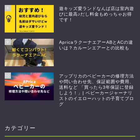
8
遊キッズ愛ランドなんば店は室内遊
びに最高♪だし料金もめっちゃお得
です！
9
ApricaラクーナエアーABとACの違
いは？カルーンエアーとの比較も
10
アップリカのベビーカーの修理方法
や問い合わせ先、保証範囲や費用、
送料など 「買ったら3年保証に登録
しよう！」| ベビーカージャーナリ
ストのイエローハットの子育てブロ
グ
カテゴリー