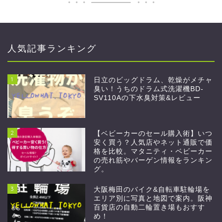
人気記事ランキング
1
日立のビッグドラム、乾燥がメチャ
臭い！うちのドラム式洗濯機BD-
SV110Aの下水臭対策&レビュー
2
【ベビーカーのセール購入術】いつ
安く買う？人気店やネット通販で価
格を比較。マタニティ・ベビーカー
の売れ筋やバーゲン情報をランキン
グ。
3
大阪梅田のバイク&自転車駐輪場を
エリア別に写真と地図で案内。阪神
百貨店の自動二輪置き場もおすす
め！