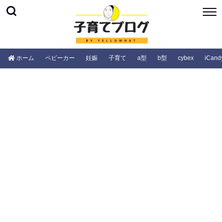
ホーム
ベビーカー
妊娠
子育て
a型
b型
cybex
iCand