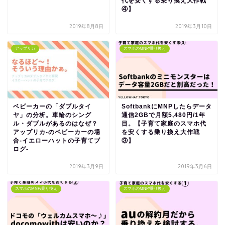
代を安くする乗り換え大作戦
④】
2019年8月8日
2019年3月10日
アップリカ
スマホのMNP/乗り換え
ベビーカーの「ダブルタイ
SoftbankにMNPしたらデータ
ヤ」の分析。車輪のシング
通信2GBで月額5,480円/1年
ル・ダブルがあるのはなぜ？
目。【子育て家庭のスマホ代
アップリカ-のベビーカーの場
を安くする乗り換え大作戦
合-イエローハットの子育てブ
③】
ログ-
2019年3月9日
2019年3月6日
スマホのMNP/乗り換え
スマホのMNP/乗り換え