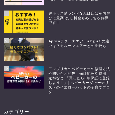
8
遊キッズ愛ランドなんば店は室内遊
びに最高♪だし料金もめっちゃお得
です！
9
ApricaラクーナエアーABとACの違
いは？カルーンエアーとの比較も
10
アップリカのベビーカーの修理方法
や問い合わせ先、保証範囲や費用、
送料など 「買ったら3年保証に登録
しよう！」| ベビーカージャーナリ
ストのイエローハットの子育てブロ
グ
カテゴリー