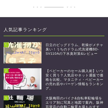
人気記事ランキング
1
日立のビッグドラム、乾燥がメチャ
臭い！うちのドラム式洗濯機BD-
SV110Aの下水臭対策&レビュー
2
【ベビーカーのセール購入術】いつ
安く買う？人気店やネット通販で価
格を比較。マタニティ・ベビーカー
の売れ筋やバーゲン情報をランキン
グ。
3
大阪梅田のバイク&自転車駐輪場を
エリア別に写真と地図で案内。阪神
百貨店の自動二輪置き場もおすす