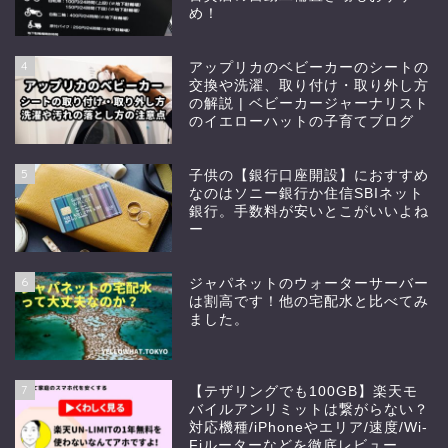
め！
4
アップリカのベビーカーのシートの
交換や洗濯、取り付け・取り外し方
の解説 | ベビーカージャーナリスト
のイエローハットの子育てブログ
5
子供の【銀行口座開設】におすすめ
なのはソニー銀行か住信SBIネット
銀行。手数料が安いとこがいいよね
ー
6
ジャパネットのウォーターサーバー
は割高です！他の宅配水と比べてみ
ました。
7
【テザリングでも100GB】楽天モ
バイルアンリミットは繋がらない？
対応機種/iPhoneやエリア/速度/Wi-
Fiルーターなどを徹底レビュー