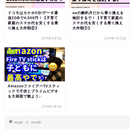
ドコモはカケホ5分/データ通
auの解約月だから乗り換えを
信2GBで4,500円！【子育て
検討するで！【子育て家庭の
家庭のスマホ代を安くする乗
スマホ代を安くする乗り換え
り換え大作戦②】
大作戦①】
2019年3月5日
2019年1月23日
育児
AmazonファイアーTVスティ
ックで子供とプライムビデオ
を大画面で観よう♪
2019年1月5日
HOME
2019年