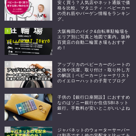
安く買う？人気店やネット通販で価
格を比較。マタニティ・ベビーカー
の売れ筋やバーゲン情報をランキン
グ。
3
大阪梅田のバイク&自転車駐輪場を
エリア別に写真と地図で案内。阪神
百貨店の自動二輪置き場もおすす
め！
4
アップリカのベビーカーのシートの
交換や洗濯、取り付け・取り外し方
の解説 | ベビーカージャーナリスト
のイエローハットの子育てブログ
5
子供の【銀行口座開設】におすすめ
なのはソニー銀行か住信SBIネット
銀行。手数料が安いとこがいいよね
ー
6
ジャパネットのウォーターサーバー
は割高です！他の宅配水と比べてみ