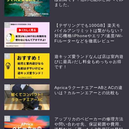
ました。
7
【テザリングでも100GB】楽天モ
バイルアンリミットは繋がらない？
対応機種/iPhoneやエリア/速度/Wi-
Fiルーターなどを徹底レビュー
8
遊キッズ愛ランドなんば店は室内遊
びに最高♪だし料金もめっちゃお得
です！
9
ApricaラクーナエアーABとACの違
いは？カルーンエアーとの比較も
10
アップリカのベビーカーの修理方法
や問い合わせ先、保証範囲や費用、