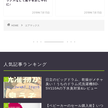
ックスなどで息子をおしゃれ
に♪
2018年7月13日
2018年7月13日
HOME
エアマックス
人気記事ランキング
1
日立のビッグドラム、乾燥がメチャ
臭い！うちのドラム式洗濯機BD-
SV110Aの下水臭対策&レビュー
2
【ベビーカーのセール購入術】いつ