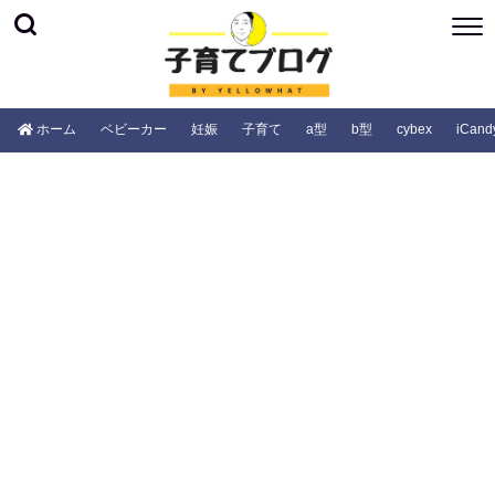
ホーム
ベビーカー
妊娠
子育て
a型
b型
cybex
iCand