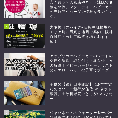
安く買う？人気店やネット通販で価
格を比較。マタニティ・ベビーカー
の売れ筋やバーゲン情報をランキン
グ。
3
大阪梅田のバイク&自転車駐輪場を
エリア別に写真と地図で案内。阪神
百貨店の自動二輪置き場もおすす
め！
4
アップリカのベビーカーのシートの
交換や洗濯、取り付け・取り外し方
の解説 | ベビーカージャーナリスト
のイエローハットの子育てブログ
5
子供の【銀行口座開設】におすすめ
なのはソニー銀行か住信SBIネット
銀行。手数料が安いとこがいいよね
ー
6
ジャパネットのウォーターサーバー
は割高です！他の宅配水と比べてみ