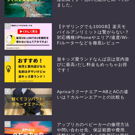
ました。
7
【テザリングでも100GB】楽天モ
バイルアンリミットは繋がらない？
対応機種/iPhoneやエリア/速度/Wi-
Fiルーターなどを徹底レビュー
8
遊キッズ愛ランドなんば店は室内遊
びに最高♪だし料金もめっちゃお得
です！
9
ApricaラクーナエアーABとACの違
いは？カルーンエアーとの比較も
10
アップリカのベビーカーの修理方法
や問い合わせ先、保証範囲や費用、