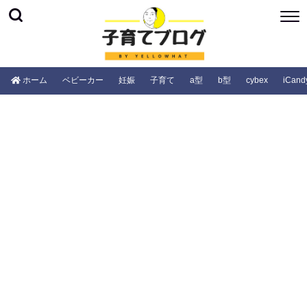
ホーム
ベビーカー
妊娠
子育て
a型
b型
cybex
iCand