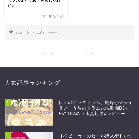
ックスなどで息子をおしゃれ
に♪
2018年7月13日
HOME
キッズスニーカー
人気記事ランキング
1
日立のビッグドラム、乾燥がメチャ
臭い！うちのドラム式洗濯機BD-
SV110Aの下水臭対策&レビュー
2
【ベビーカーのセール購入術】いつ