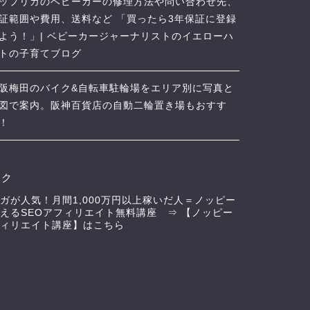
ップリカのベビーカーの修理方法や問い合わせ先、
証範囲や費用、送料など 「買ったら3年保証に登録
よう！」| ベビーカージャーナリストのイエローハ
トの子育てブログ
阪梅田のバイク&自転車駐輪場をエリア別に写真と
図で案内。阪神百貨店の自動二輪置き場もおすす
！
ンク
ガが人気！月間1,000万円以上稼いだ人＝ノッピー
えるSEOアフィリエイト無料講座 ⇒
【ノッピー
ィリエイト講座】はこちら