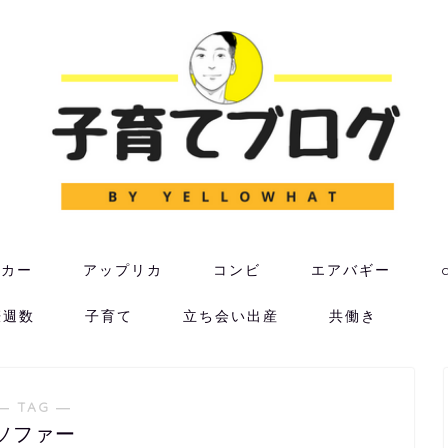
ーカー
アップリカ
コンビ
エアバギー
娠週数
子育て
立ち会い出産
共働き
― TAG ―
ソファー