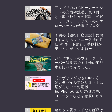
アップリカのベビーカーのシ
4
ートの交換や洗濯、取り付
け・取り外し方の解説 | ベビ
ーカージャーナリストのイエ
ローハットの子育てブログ
子供の【銀行口座開設】にお
5
すすめなのはソニー銀行か住
信SBIネット銀行。手数料が
安いとこがいいよねー
ジャパネットのウォーターサ
6
ーバーは割高です！他の宅配
水と比べてみました。
【テザリングでも100GB】
7
楽天モバイルアンリミットは
繋がらない？対応機
種/iPhoneやエリア/速度/Wi-
Fiルーターなどを徹底レビュ
ー
遊キッズ愛ランドなんば店は
8