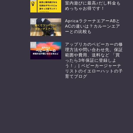
室内遊びに最高♪だし料金も
めっちゃお得です！
ApricaラクーナエアーABと
9
ACの違いは？カルーンエア
ーとの比較も
アップリカのベビーカーの修
10
理方法や問い合わせ先、保証
範囲や費用、送料など 「買
ったら3年保証に登録しよ
う！」| ベビーカージャーナ
リストのイエローハットの子
育てブログ