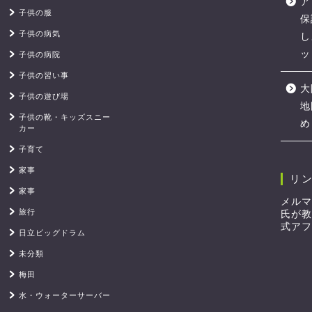
ア
子供の服
保
子供の病気
し
ッ
子供の病院
子供の習い事
大
子供の遊び場
地
子供の靴・キッズスニー
め
カー
子育て
家事
リ
家事
メルマ
旅行
氏が教
式アフ
日立ビッグドラム
未分類
梅田
水・ウォーターサーバー