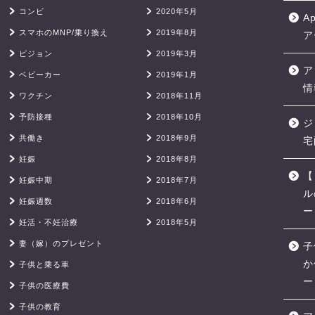
コンビ
2020年5月
A
スマホのMNP/乗り換え
2019年8月
ア
ピジョン
2019年3月
ア
ベビーカー
2019年1月
情
ワクチン
2018年11月
予防接種
2018年10月
ジ
共働き
2018年9月
宅
妊娠
2018年8月
【
妊娠中期
2018年7月
ル
妊娠週数
2018年6月
ー
妊活・不妊治療
2018年5月
妻（嫁）のプレゼント
子
か
子供と乗る車
ー
子供の医療費
子供の教育