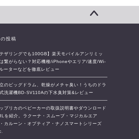
近の投稿
テザリングでも100GB】楽天モバイルアンリミッ
は繋がらない？対応機種/iPhoneやエリア/速度/Wi-
iルーターなどを徹底レビュー
立のビッグドラム、乾燥がメチャ臭い！うちのドラ
式洗濯機BD-SV110Aの下水臭対策&レビュー
ップリカのベビーカーの取扱説明書やダウンロード
RLを紹介。ラクーナ・スムーブ・マジカルエア
・カルーン・オプティア・ナノスマートシリーズ
c.