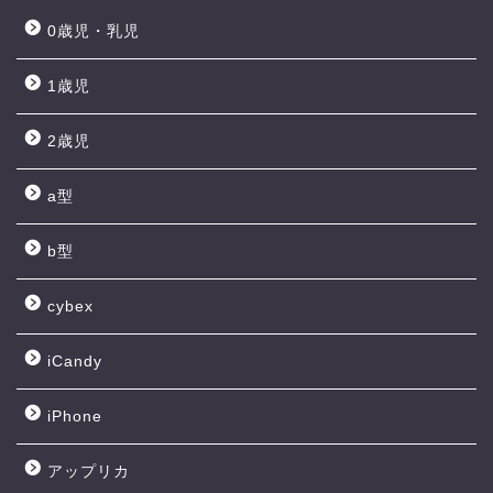
0歳児・乳児
1歳児
2歳児
a型
b型
cybex
iCandy
iPhone
アップリカ