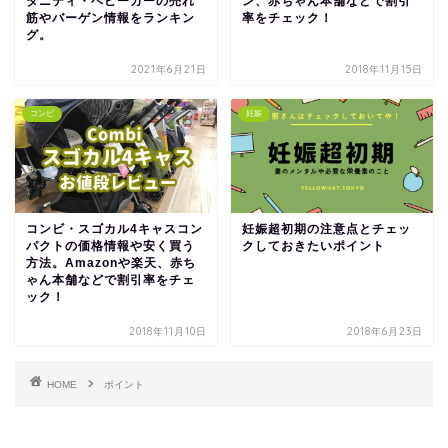
タニティ・ベビーカーの売れ
ン、赤ちゃん本舗などで割引
筋やバーゲン情報をランキン
率をチェック！
グ。
2021年6月21日
2018年11月15日
コンビ
妊娠
コンビ・スゴカル4キャスコン
妊娠超初期の注意点とチェッ
パクトの価格情報や安く買う
クしておきたいポイント
方法。Amazonや楽天、赤ち
ゃん本舗などで割引率をチェ
ック！
2018年11月10日
2018年6月23日
HOME
ポイント