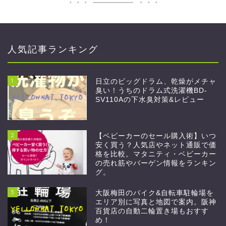
人気記事ランキング
1
日立のビッグドラム、乾燥がメチャ
臭い！うちのドラム式洗濯機BD-
SV110Aの下水臭対策&レビュー
2
【ベビーカーのセール購入術】いつ
安く買う？人気店やネット通販で価
格を比較。マタニティ・ベビーカー
の売れ筋やバーゲン情報をランキン
グ。
3
大阪梅田のバイク&自転車駐輪場を
エリア別に写真と地図で案内。阪神
百貨店の自動二輪置き場もおすす
め！