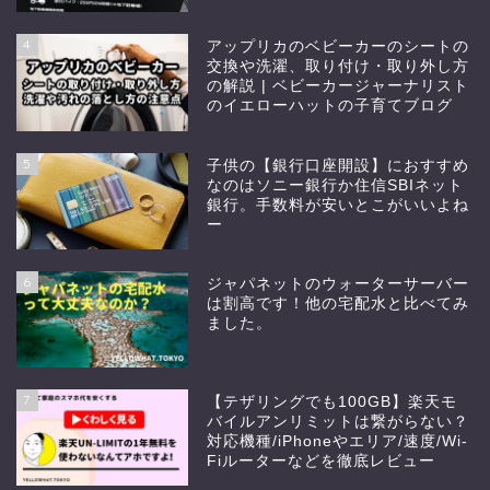
4
アップリカのベビーカーのシートの
交換や洗濯、取り付け・取り外し方
の解説 | ベビーカージャーナリスト
のイエローハットの子育てブログ
5
子供の【銀行口座開設】におすすめ
なのはソニー銀行か住信SBIネット
銀行。手数料が安いとこがいいよね
ー
6
ジャパネットのウォーターサーバー
は割高です！他の宅配水と比べてみ
ました。
7
【テザリングでも100GB】楽天モ
バイルアンリミットは繋がらない？
対応機種/iPhoneやエリア/速度/Wi-
Fiルーターなどを徹底レビュー