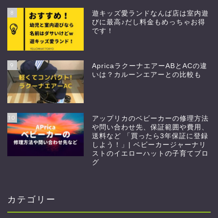
8
遊キッズ愛ランドなんば店は室内遊
びに最高♪だし料金もめっちゃお得
です！
9
ApricaラクーナエアーABとACの違
いは？カルーンエアーとの比較も
10
アップリカのベビーカーの修理方法
や問い合わせ先、保証範囲や費用、
送料など 「買ったら3年保証に登録
しよう！」| ベビーカージャーナリ
ストのイエローハットの子育てブロ
グ
カテゴリー