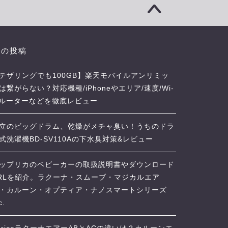
近の投稿
テザリングでも100GB】楽天モバイルアンリミッ
は繋がらない？対応機種/iPhoneやエリア/速度/Wi-
iルーターなどを徹底レビュー
立のビッグドラム、乾燥がメチャ臭い！うちのドラ
式洗濯機BD-SV110Aの下水臭対策&レビュー
ップリカのベビーカーの取扱説明書やダウンロード
RLを紹介。ラクーナ・スムーブ・マジカルエア
・カルーン・オプティア・ナノスマートシリーズ
c.