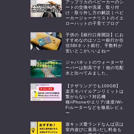
アップリカのベビーカーのシ
4
ートの交換や洗濯、取り付
け・取り外し方の解説 | ベビ
ーカージャーナリストのイエ
ローハットの子育てブログ
子供の【銀行口座開設】にお
5
すすめなのはソニー銀行か住
信SBIネット銀行。手数料が
安いとこがいいよねー
ジャパネットのウォーターサ
6
ーバーは割高です！他の宅配
水と比べてみました。
【テザリングでも100GB】
7
楽天モバイルアンリミットは
繋がらない？対応機
種/iPhoneやエリア/速度/Wi-
Fiルーターなどを徹底レビュ
ー
遊キッズ愛ランドなんば店は
8
室内遊びに最高♪だし料金も