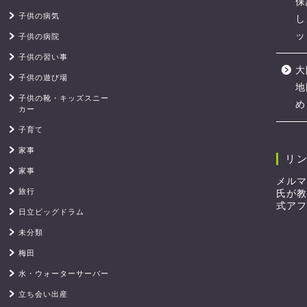
保
子供の病気
し
ッ
子供の病院
子供の習い事
大
子供の遊び場
地
子供の靴・キッズスニー
め
カー
子育て
家事
リ
家事
メルマ
旅行
氏が教
式アフ
日立ビッグドラム
未分類
梅田
水・ウォーターサーバー
立ち会い出産