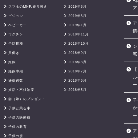
A
スマホのMNP/乗り換え
2019年8月
ア
ピジョン
2019年3月
ア
ベビーカー
2019年1月
情
ワクチン
2018年11月
予防接種
2018年10月
ジ
共働き
2018年9月
宅
妊娠
2018年8月
【
妊娠中期
2018年7月
ル
妊娠週数
2018年6月
ー
妊活・不妊治療
2018年5月
妻（嫁）のプレゼント
子
か
子供と乗る車
ー
子供の医療費
子供の教育
ア
子供の服