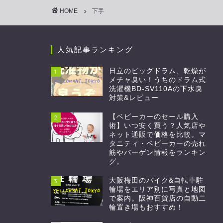
HOME
下手
人気記事ランキング
日立のビッグドラム、乾燥が
1
メチャ臭い！うちのドラム式
洗濯機BD-SV110Aの下水臭
対策&レビュー
【ベビーカーのセール購入
2
術】いつ安く買う？人気店や
ネット通販で価格を比較。マ
タニティ・ベビーカーの売れ
筋やバーゲン情報をランキン
グ。
大阪梅田のバイク&自転車駐
3
輪場をエリア別に写真と地図
で案内。阪神百貨店の自動二
輪置き場もおすすめ！