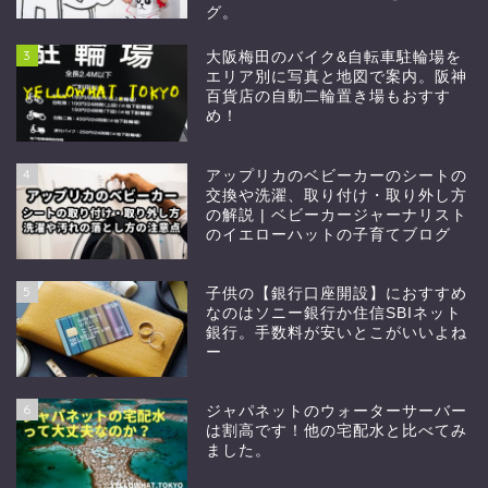
グ。
3
大阪梅田のバイク&自転車駐輪場を
エリア別に写真と地図で案内。阪神
百貨店の自動二輪置き場もおすす
め！
4
アップリカのベビーカーのシートの
交換や洗濯、取り付け・取り外し方
の解説 | ベビーカージャーナリスト
のイエローハットの子育てブログ
5
子供の【銀行口座開設】におすすめ
なのはソニー銀行か住信SBIネット
銀行。手数料が安いとこがいいよね
ー
6
ジャパネットのウォーターサーバー
は割高です！他の宅配水と比べてみ
ました。