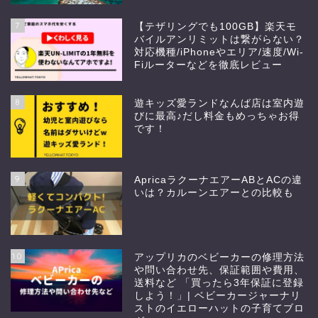
7
【テザリングでも100GB】楽天モ
バイルアンリミットは繋がらない？
対応機種/iPhoneやエリア/速度/Wi-
Fiルーターなどを徹底レビュー
8
遊キッズ愛ランドなんば店は室内遊
びに最高♪だし料金もめっちゃお得
です！
9
ApricaラクーナエアーABとACの違
いは？カルーンエアーとの比較も
10
アップリカのベビーカーの修理方法
や問い合わせ先、保証範囲や費用、
送料など 「買ったら3年保証に登録
しよう！」| ベビーカージャーナリ
ストのイエローハットの子育てブロ