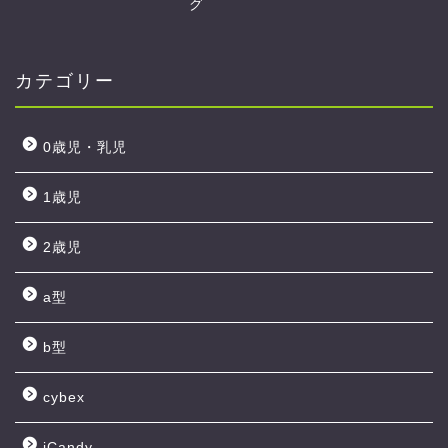
グ
カテゴリー
0歳児・乳児
1歳児
2歳児
a型
b型
cybex
iCandy