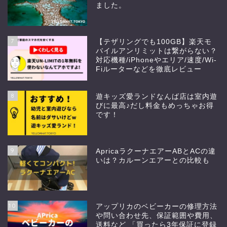
ました。
7
【テザリングでも100GB】楽天モ
バイルアンリミットは繋がらない？
対応機種/iPhoneやエリア/速度/Wi-
Fiルーターなどを徹底レビュー
8
遊キッズ愛ランドなんば店は室内遊
びに最高♪だし料金もめっちゃお得
です！
9
ApricaラクーナエアーABとACの違
いは？カルーンエアーとの比較も
10
アップリカのベビーカーの修理方法
や問い合わせ先、保証範囲や費用、
送料など 「買ったら3年保証に登録