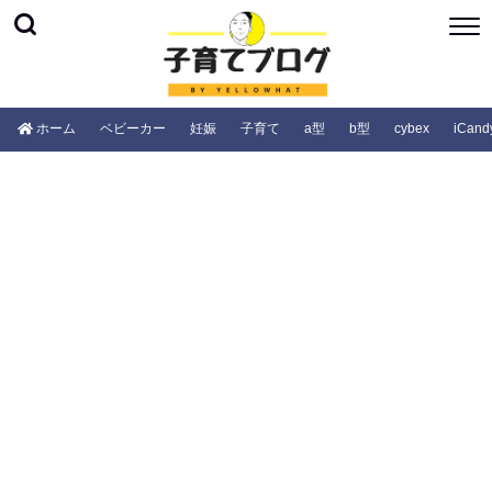
ホーム
ベビーカー
妊娠
子育て
a型
b型
cybex
iCand