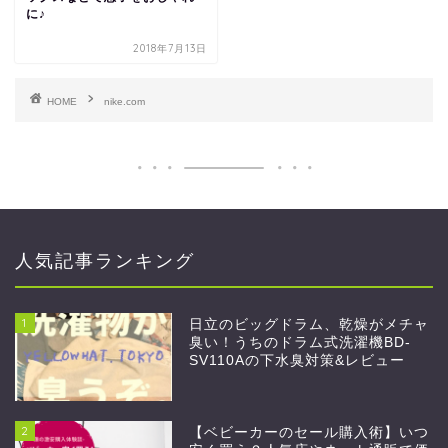
に♪
2018年7月13日
HOME
nike.com
人気記事ランキング
1
日立のビッグドラム、乾燥がメチャ
臭い！うちのドラム式洗濯機BD-
SV110Aの下水臭対策&レビュー
2
【ベビーカーのセール購入術】いつ