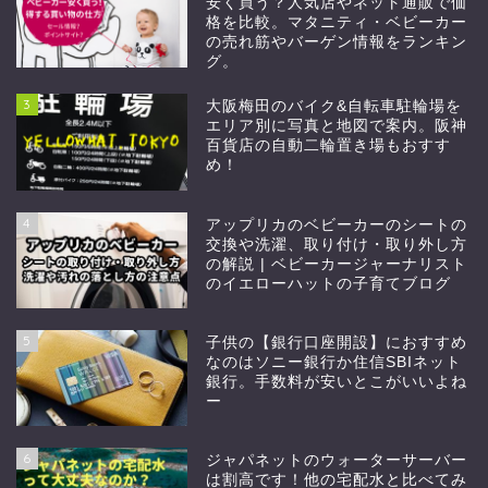
安く買う？人気店やネット通販で価
格を比較。マタニティ・ベビーカー
の売れ筋やバーゲン情報をランキン
グ。
3
大阪梅田のバイク&自転車駐輪場を
エリア別に写真と地図で案内。阪神
百貨店の自動二輪置き場もおすす
め！
4
アップリカのベビーカーのシートの
交換や洗濯、取り付け・取り外し方
の解説 | ベビーカージャーナリスト
のイエローハットの子育てブログ
5
子供の【銀行口座開設】におすすめ
なのはソニー銀行か住信SBIネット
銀行。手数料が安いとこがいいよね
ー
6
ジャパネットのウォーターサーバー
は割高です！他の宅配水と比べてみ