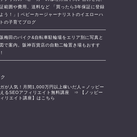
証範囲や費用、送料など 「買ったら3年保証に登録
よう！」| ベビーカージャーナリストのイエローハ
トの子育てブログ
阪梅田のバイク&自転車駐輪場をエリア別に写真と
図で案内。阪神百貨店の自動二輪置き場もおすす
！
ンク
ガが人気！月間1,000万円以上稼いだ人＝ノッピー
えるSEOアフィリエイト無料講座 ⇒
【ノッピー
ィリエイト講座】はこちら