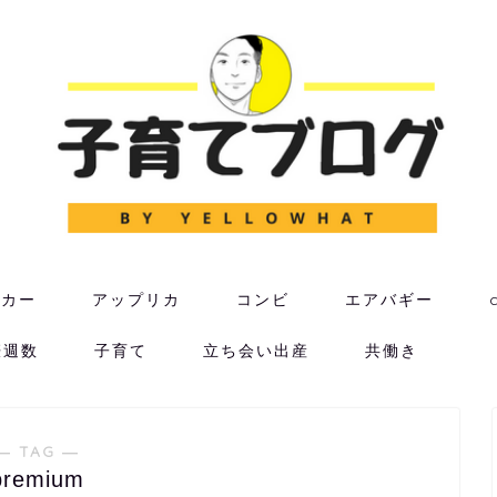
ーカー
アップリカ
コンビ
エアバギー
娠週数
子育て
立ち会い出産
共働き
― TAG ―
premium