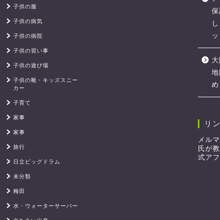
子供の服
保
子供の病気
し
ッ
子供の病院
子供の習い事
大
子供の遊び場
地
子供の靴・キッズスニー
め
カー
子育て
家事
リ
家事
メルマ
旅行
氏が教
式アフ
日立ビッグドラム
未分類
梅田
水・ウォーターサーバー