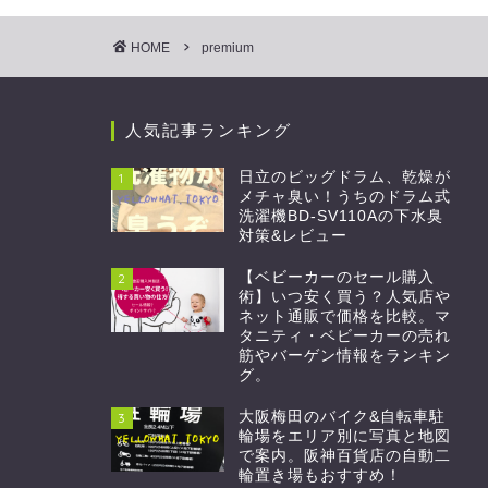
HOME
premium
人気記事ランキング
日立のビッグドラム、乾燥が
1
メチャ臭い！うちのドラム式
洗濯機BD-SV110Aの下水臭
対策&レビュー
【ベビーカーのセール購入
2
術】いつ安く買う？人気店や
ネット通販で価格を比較。マ
タニティ・ベビーカーの売れ
筋やバーゲン情報をランキン
グ。
大阪梅田のバイク&自転車駐
3
輪場をエリア別に写真と地図
で案内。阪神百貨店の自動二
輪置き場もおすすめ！