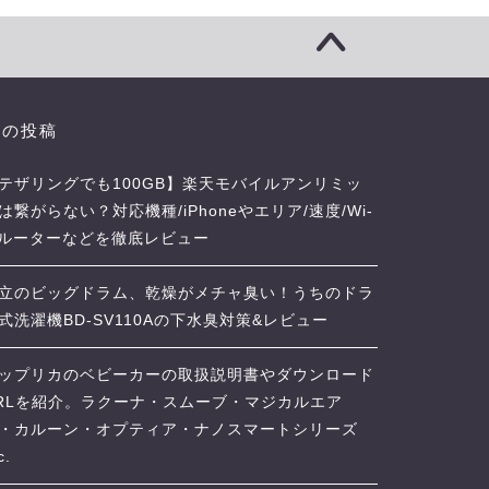
近の投稿
テザリングでも100GB】楽天モバイルアンリミッ
は繋がらない？対応機種/iPhoneやエリア/速度/Wi-
iルーターなどを徹底レビュー
立のビッグドラム、乾燥がメチャ臭い！うちのドラ
式洗濯機BD-SV110Aの下水臭対策&レビュー
ップリカのベビーカーの取扱説明書やダウンロード
RLを紹介。ラクーナ・スムーブ・マジカルエア
・カルーン・オプティア・ナノスマートシリーズ
c.