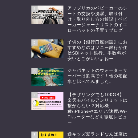
アップリカのベビーカーのシ
4
ートの交換や洗濯、取り付
け・取り外し方の解説 | ベビ
ーカージャーナリストのイエ
ローハットの子育てブログ
子供の【銀行口座開設】にお
5
すすめなのはソニー銀行か住
信SBIネット銀行。手数料が
安いとこがいいよねー
ジャパネットのウォーターサ
6
ーバーは割高です！他の宅配
水と比べてみました。
【テザリングでも100GB】
7
楽天モバイルアンリミットは
繋がらない？対応機
種/iPhoneやエリア/速度/Wi-
Fiルーターなどを徹底レビュ
ー
遊キッズ愛ランドなんば店は
8