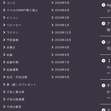
コンビ
2020年5月
A
スマホのMNP/乗り換え
2019年8月
ア
ピジョン
2019年3月
ア
ベビーカー
2019年1月
情
ワクチン
2018年11月
予防接種
2018年10月
ジ
共働き
2018年9月
宅
妊娠
2018年8月
【
妊娠中期
2018年7月
ル
妊娠週数
2018年6月
ー
妊活・不妊治療
2018年5月
妻（嫁）のプレゼント
子
か
子供と乗る車
ー
子供の医療費
子供の教育
ア