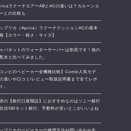
pricaラクーナエアーABとACの違いは？カルーンエ
ーとの比較も
ップリカ（Aprica）ラクーナクッションACの基本
報【カラー・軽さ・サイズ】
ャパネットのウォーターサーバーは割高です！他の
配水と比べてみました。
コンビのベビーカー全機種比較】Combi人気モデ
の違いや口コミ/レビュー取扱説明書まで全てレポ
ト。
供の【銀行口座開設】におすすめなのはソニー銀行
住信SBIネット銀行。手数料が安いとこがいいよね
ップリカのベビーカーの修理方法や問い合わせ先、