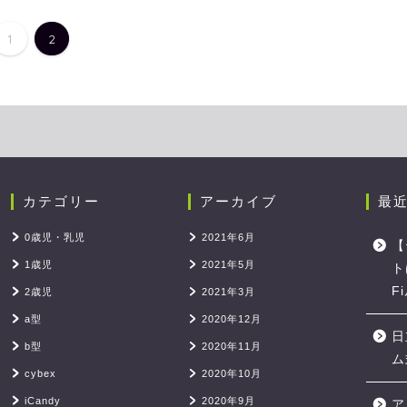
1
2
カテゴリー
アーカイブ
最
0歳児・乳児
2021年6月
【
1歳児
2021年5月
ト
F
2歳児
2021年3月
a型
2020年12月
日
b型
2020年11月
ム
cybex
2020年10月
iCandy
2020年9月
ア