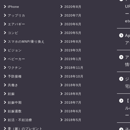
U
iPhone
2020年8月
ー
アップリカ
2020年7月
et
エアバギー
2020年6月
コンビ
2020年5月
A
スマホのMNP/乗り換え
2019年8月
ア
ピジョン
2019年3月
ア
ベビーカー
2019年1月
情
ワクチン
2018年11月
予防接種
2018年10月
ジ
共働き
2018年9月
宅
妊娠
2018年8月
【
妊娠中期
2018年7月
ル
妊娠週数
2018年6月
ー
妊活・不妊治療
2018年5月
妻（嫁）のプレゼント
子