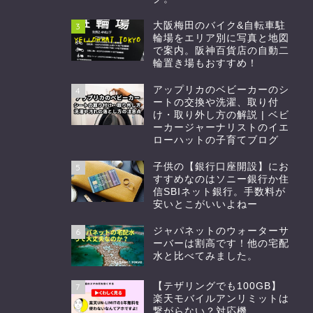
大阪梅田のバイク&自転車駐
3
輪場をエリア別に写真と地図
で案内。阪神百貨店の自動二
輪置き場もおすすめ！
アップリカのベビーカーのシ
4
ートの交換や洗濯、取り付
け・取り外し方の解説 | ベビ
ーカージャーナリストのイエ
ローハットの子育てブログ
子供の【銀行口座開設】にお
5
すすめなのはソニー銀行か住
信SBIネット銀行。手数料が
安いとこがいいよねー
ジャパネットのウォーターサ
6
ーバーは割高です！他の宅配
水と比べてみました。
【テザリングでも100GB】
7
楽天モバイルアンリミットは
繋がらない？対応機