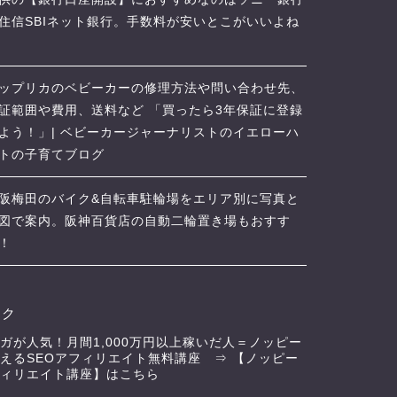
住信SBIネット銀行。手数料が安いとこがいいよね
ップリカのベビーカーの修理方法や問い合わせ先、
証範囲や費用、送料など 「買ったら3年保証に登録
よう！」| ベビーカージャーナリストのイエローハ
トの子育てブログ
阪梅田のバイク&自転車駐輪場をエリア別に写真と
図で案内。阪神百貨店の自動二輪置き場もおすす
！
ンク
ガが人気！月間1,000万円以上稼いだ人＝ノッピー
えるSEOアフィリエイト無料講座 ⇒
【ノッピー
ィリエイト講座】はこちら