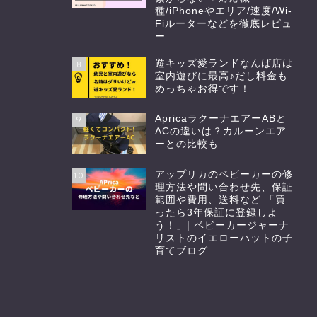
種/iPhoneやエリア/速度/Wi-
Fiルーターなどを徹底レビュ
ー
遊キッズ愛ランドなんば店は
8
室内遊びに最高♪だし料金も
めっちゃお得です！
ApricaラクーナエアーABと
9
ACの違いは？カルーンエア
ーとの比較も
アップリカのベビーカーの修
10
理方法や問い合わせ先、保証
範囲や費用、送料など 「買
ったら3年保証に登録しよ
う！」| ベビーカージャーナ
リストのイエローハットの子
育てブログ