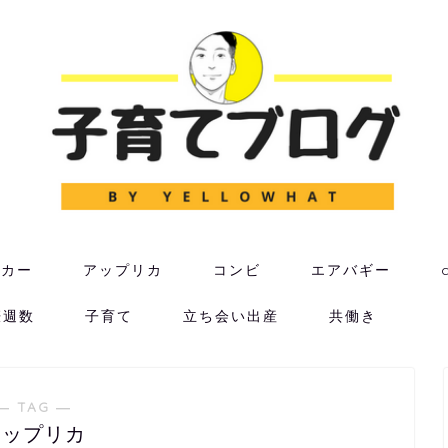
ーカー
アップリカ
コンビ
エアバギー
娠週数
子育て
立ち会い出産
共働き
― TAG ―
アップリカ