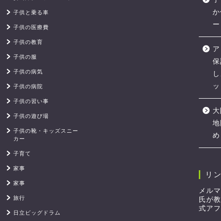
か
子供と乗る車
ー
子供の医療費
子供の教育
ア
子供の服
保
子供の病気
し
ッ
子供の病院
子供の習い事
大
子供の遊び場
地
子供の靴・キッズスニー
め
カー
子育て
家事
リ
家事
メルマ
旅行
氏が教
式アフ
日立ビッグドラム