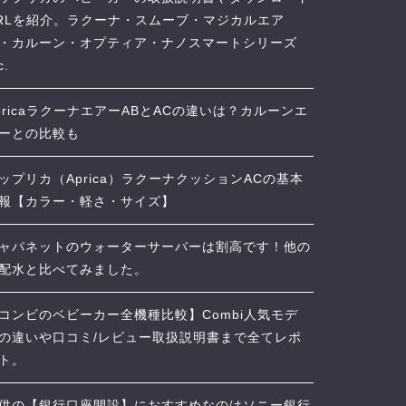
RLを紹介。ラクーナ・スムーブ・マジカルエア
・カルーン・オプティア・ナノスマートシリーズ
c.
pricaラクーナエアーABとACの違いは？カルーンエ
ーとの比較も
ップリカ（Aprica）ラクーナクッションACの基本
報【カラー・軽さ・サイズ】
ャパネットのウォーターサーバーは割高です！他の
配水と比べてみました。
コンビのベビーカー全機種比較】Combi人気モデ
の違いや口コミ/レビュー取扱説明書まで全てレポ
ト。
供の【銀行口座開設】におすすめなのはソニー銀行