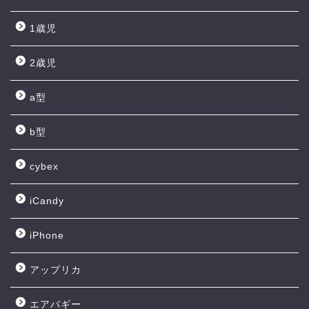
1歳児
2歳児
a型
b型
cybex
iCandy
iPhone
アップリカ
エアバギー