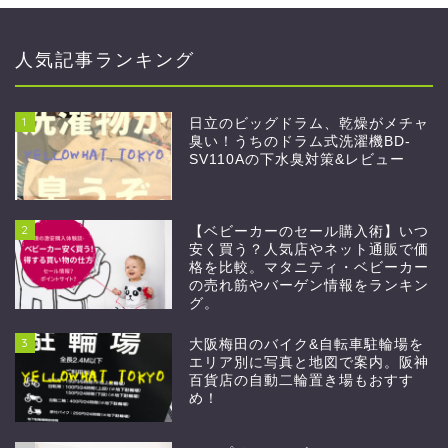
人気記事ランキング
1
日立のビッグドラム、乾燥がメチャ
臭い！うちのドラム式洗濯機BD-
SV110Aの下水臭対策&レビュー
2
【ベビーカーのセール購入術】いつ
安く買う？人気店やネット通販で価
格を比較。マタニティ・ベビーカー
の売れ筋やバーゲン情報をランキン
グ。
3
大阪梅田のバイク&自転車駐輪場を
エリア別に写真と地図で案内。阪神
百貨店の自動二輪置き場もおすす
め！