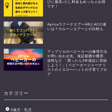
びに最高♪だし料金もめっちゃお得
です！
9
ApricaラクーナエアーABとACの違
いは？カルーンエアーとの比較も
10
アップリカのベビーカーの修理方法
や問い合わせ先、保証範囲や費用、
送料など 「買ったら3年保証に登録
しよう！」| ベビーカージャーナリ
ストのイエローハットの子育てブロ
グ
カテゴリー
0歳児・乳児