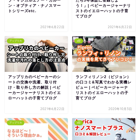
ブ・マジカルエアー・カルー
たら3年保証に登録しよ
ン・オプティア・ナノスマー
う！」| ベビーカージャーナリ
トシリーズetc.
ストのイエローハットの子育
てブログ
2021年6月22日
2021年6月22日
アップリカ
a型
アップリカのベビーカーのシ
ランフィリノン2（ピジョン）
ートの交換や洗濯、取り付
の口コミ&写真でわかる実機レ
け・取り外し方の解説 | ベビ
ビュー | ベビーカージャーナ
ーカージャーナリストのイエ
リストのイエローハットの子
ローハットの子育てブログ
育てブログ
2021年6月22日
2020年10月3日
アップリカ
a型