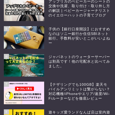
4
アップリカのベビーカーのシートの
交換や洗濯、取り付け・取り外し方
の解説 | ベビーカージャーナリスト
のイエローハットの子育てブログ
5
子供の【銀行口座開設】におすすめ
なのはソニー銀行か住信SBIネット
銀行。手数料が安いとこがいいよね
ー
6
ジャパネットのウォーターサーバー
は割高です！他の宅配水と比べてみ
ました。
7
【テザリングでも100GB】楽天モ
バイルアンリミットは繋がらない？
対応機種/iPhoneやエリア/速度/Wi-
Fiルーターなどを徹底レビュー
8
遊キッズ愛ランドなんば店は室内遊