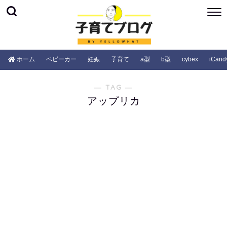
ホーム
ベビーカー
妊娠
子育て
a型
b型
cybex
iCand
― TAG ―
アップリカ