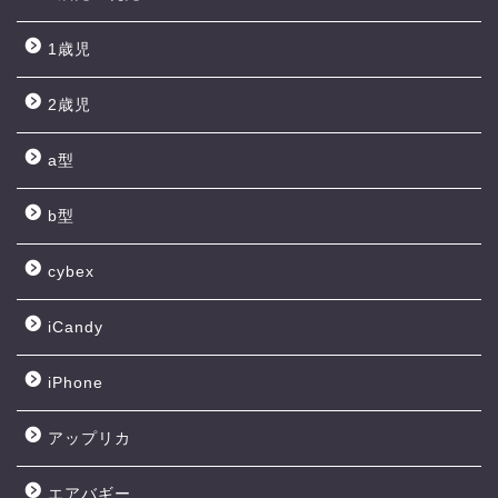
1歳児
2歳児
a型
b型
cybex
iCandy
iPhone
アップリカ
エアバギー