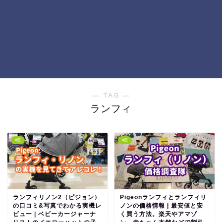
― TAG ―
ランフィ
a型
a型
ランフィリノン2（ピジョン）
Pigeonランフィとランフィリ
の口コミ&写真でわかる実機レ
ノンの価格情報 | 最安値と安
ビュー | ベビーカージャーナ
く買う方法。楽天やアマゾ