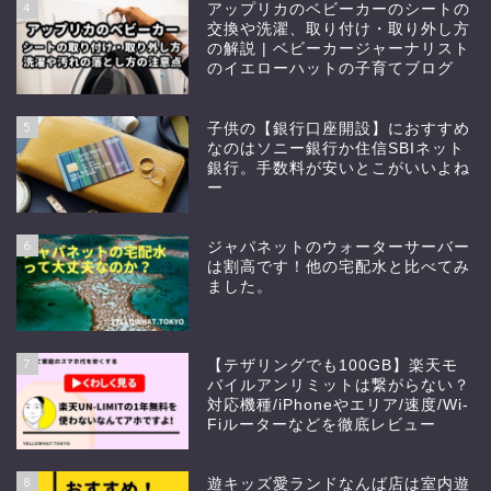
4
アップリカのベビーカーのシートの
交換や洗濯、取り付け・取り外し方
の解説 | ベビーカージャーナリスト
のイエローハットの子育てブログ
5
子供の【銀行口座開設】におすすめ
なのはソニー銀行か住信SBIネット
銀行。手数料が安いとこがいいよね
ー
6
ジャパネットのウォーターサーバー
は割高です！他の宅配水と比べてみ
ました。
7
【テザリングでも100GB】楽天モ
バイルアンリミットは繋がらない？
対応機種/iPhoneやエリア/速度/Wi-
Fiルーターなどを徹底レビュー
8
遊キッズ愛ランドなんば店は室内遊