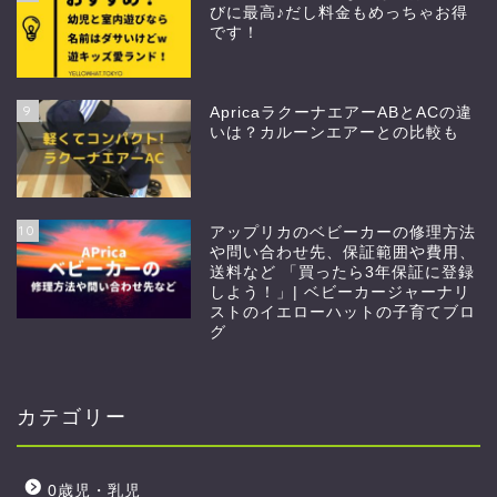
びに最高♪だし料金もめっちゃお得
です！
9
ApricaラクーナエアーABとACの違
いは？カルーンエアーとの比較も
10
アップリカのベビーカーの修理方法
や問い合わせ先、保証範囲や費用、
送料など 「買ったら3年保証に登録
しよう！」| ベビーカージャーナリ
ストのイエローハットの子育てブロ
グ
カテゴリー
0歳児・乳児