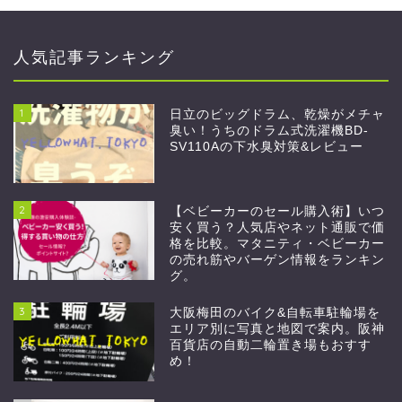
人気記事ランキング
1
日立のビッグドラム、乾燥がメチャ
臭い！うちのドラム式洗濯機BD-
SV110Aの下水臭対策&レビュー
2
【ベビーカーのセール購入術】いつ
安く買う？人気店やネット通販で価
格を比較。マタニティ・ベビーカー
の売れ筋やバーゲン情報をランキン
グ。
3
大阪梅田のバイク&自転車駐輪場を
エリア別に写真と地図で案内。阪神
百貨店の自動二輪置き場もおすす
め！