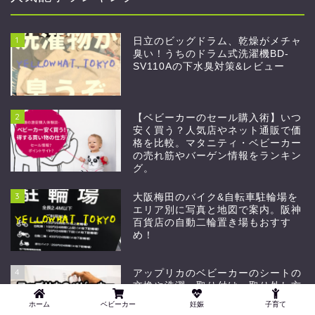
1
日立のビッグドラム、乾燥がメチャ
臭い！うちのドラム式洗濯機BD-
SV110Aの下水臭対策&レビュー
2
【ベビーカーのセール購入術】いつ
安く買う？人気店やネット通販で価
格を比較。マタニティ・ベビーカー
の売れ筋やバーゲン情報をランキン
グ。
3
大阪梅田のバイク&自転車駐輪場を
エリア別に写真と地図で案内。阪神
百貨店の自動二輪置き場もおすす
め！
4
アップリカのベビーカーのシートの
交換や洗濯、取り付け・取り外し方
の解説 | ベビーカージャーナリスト
ホーム
ベビーカー
妊娠
子育て
のイエローハットの子育てブログ