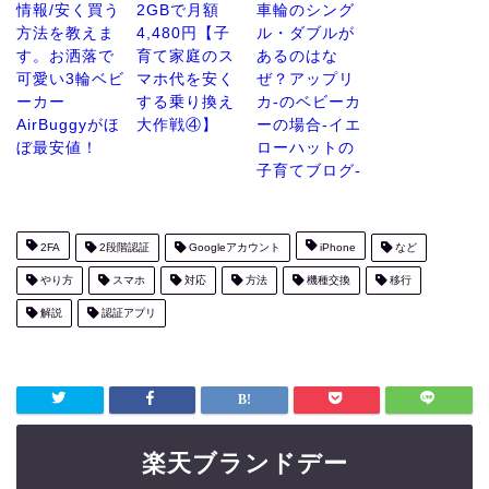
情報/安く買う
2GBで月額
車輪のシング
方法を教えま
4,480円【子
ル・ダブルが
す。お洒落で
育て家庭のス
あるのはな
可愛い3輪ベビ
マホ代を安く
ぜ？アップリ
ーカー
する乗り換え
カ-のベビーカ
AirBuggyがほ
大作戦④】
ーの場合-イエ
ぼ最安値！
ローハットの
子育てブログ-
2FA
2段階認証
Googleアカウント
iPhone
など
やり方
スマホ
対応
方法
機種交換
移行
解説
認証アプリ
楽天ブランドデー