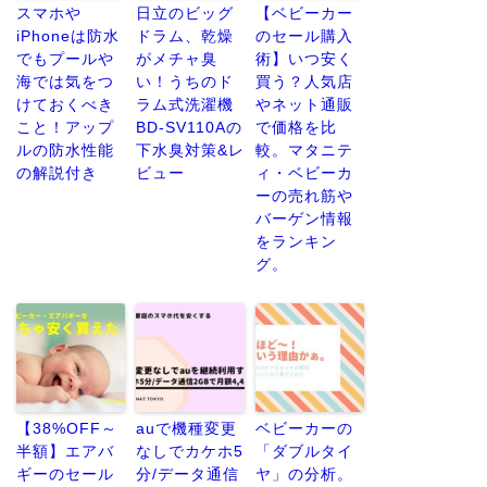
スマホや
日立のビッグ
【ベビーカー
iPhoneは防水
ドラム、乾燥
のセール購入
でもプールや
がメチャ臭
術】いつ安く
海では気をつ
い！うちのド
買う？人気店
けておくべき
ラム式洗濯機
やネット通販
こと！アップ
BD-SV110Aの
で価格を比
ルの防水性能
下水臭対策&レ
較。マタニテ
の解説付き
ビュー
ィ・ベビーカ
ーの売れ筋や
バーゲン情報
をランキン
グ。
【38%OFF～
auで機種変更
ベビーカーの
半額】エアバ
なしでカケホ5
「ダブルタイ
ギーのセール
分/データ通信
ヤ」の分析。