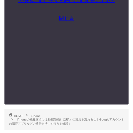
>>好きな時に美女を呼び出す方法はココ<<
閉じる
HOME
iPhone
iPhoneの機種交換には2段階認証（2FA）の対応を忘れるな！Googleアカウント
の認証アプリなどの移行方法・やり方を解説！