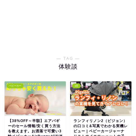
― TAG ―
体験談
ベビーカー
a型
【38%OFF～半額】エアバギ
ランフィリノン2（ピジョン）
ーのセール情報/安く買う方法
の口コミ&写真でわかる実機レ
を教えます。お洒落で可愛い3
ビュー | ベビーカージャーナ