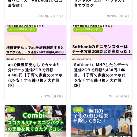
輪ベビーカーAirBuggyがほぼ
リストのイエローハットの子
最安値！
育てブログ
2020年12月21日
2020年10月3日
スマホのMNP/乗り換え
スマホのMNP/乗り換え
auで機種変更なしでカケホ5
SoftbankにMNPしたらデータ
分/データ通信2GBで月額
通信2GBで月額5,480円/1年
4,480円【子育て家庭のスマホ
目。【子育て家庭のスマホ代
代を安くする乗り換え大作戦
を安くする乗り換え大作戦
④】
③】
2019年3月10日
2019年3月6日
a型
2歳児