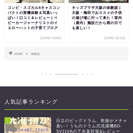
コンビ・スゴカル4キャスコン
キッズプラザ大阪の体験談 |
パクトの実機体験＆写真いっ
大阪・梅田でおススメの子供
ぱい！口コミ＆レビュー | ベ
の遊び場に行って来た！室内
ビーカージャーナリストのイ
（屋内）施設だから雨の日で
エローハットの子育てブログ
も楽しい！
2018年11月8日
2018年7月15日
HOME
体験談
人気記事ランキング
1
日立のビッグドラム、乾燥がメチャ
臭い！うちのドラム式洗濯機BD-
SV110Aの下水臭対策&レビュー