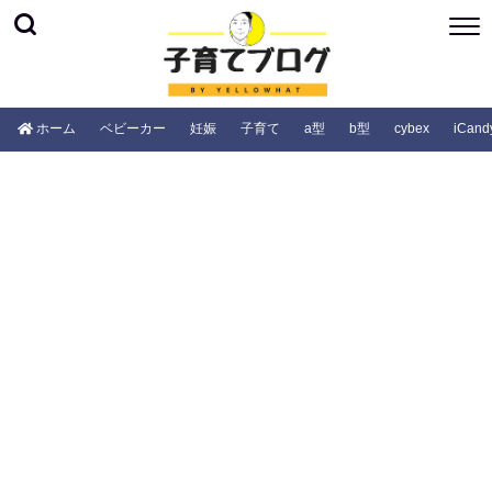
ホーム
ベビーカー
妊娠
子育て
a型
b型
cybex
iCand