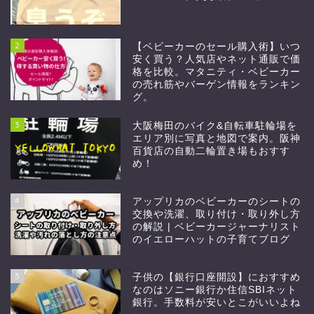
2
【ベビーカーのセール購入術】いつ
安く買う？人気店やネット通販で価
格を比較。マタニティ・ベビーカー
の売れ筋やバーゲン情報をランキン
グ。
3
大阪梅田のバイク&自転車駐輪場を
エリア別に写真と地図で案内。阪神
百貨店の自動二輪置き場もおすす
め！
4
アップリカのベビーカーのシートの
交換や洗濯、取り付け・取り外し方
の解説 | ベビーカージャーナリスト
のイエローハットの子育てブログ
5
子供の【銀行口座開設】におすすめ
なのはソニー銀行か住信SBIネット
銀行。手数料が安いとこがいいよね