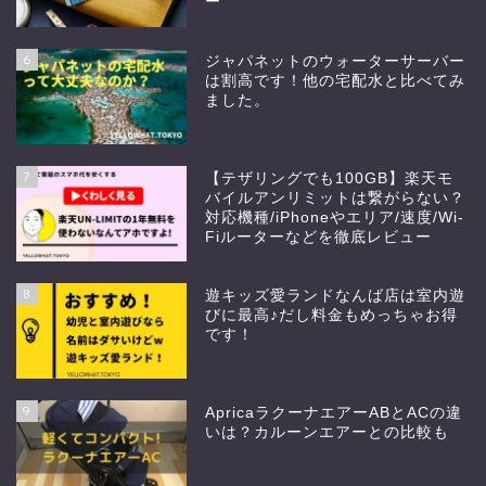
ー
6
ジャパネットのウォーターサーバー
は割高です！他の宅配水と比べてみ
ました。
7
【テザリングでも100GB】楽天モ
バイルアンリミットは繋がらない？
対応機種/iPhoneやエリア/速度/Wi-
Fiルーターなどを徹底レビュー
8
遊キッズ愛ランドなんば店は室内遊
びに最高♪だし料金もめっちゃお得
です！
9
ApricaラクーナエアーABとACの違
いは？カルーンエアーとの比較も