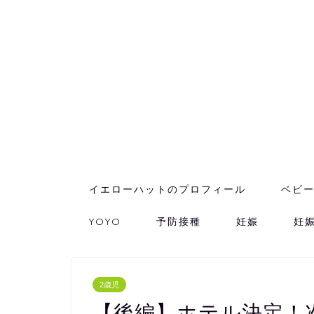
イエローハットのプロフィール
ベビ
YOYO
予防接種
妊娠
妊
2歳児
【後編】ホテル決定！