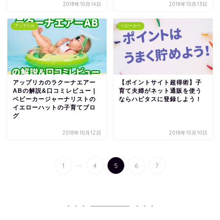
2018年10月14日
2018年10月13日
アップリカ
ベビーカー
アップリカのラクーナエアー
【ポイントサイト超得術】子
ABの解説&口コミレビュー |
育て夫婦がネット通販を使う
ベビーカージャーナリストの
ならハピタスに登録しよう！
イエローハットの子育てブロ
グ
2018年10月12日
2018年10月10日
...
1
4
5
6
7