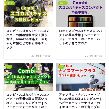
コンビ
コンビ
コンビ・スゴカル4キャスコン
combiスゴカル4キャスコンパ
パクトの価格情報や安く買う
クトの基本情報 | ベビーカー
方法。Amazonや楽天、赤ち
ジャーナリストのイエローハ
ゃん本舗などで割引率をチェ
ットの子育てブログ
ック！
2018年11月10日
2018年11月9日
a型
a型
コンビ・スゴカル4キャスコン
アップリカ・ナノスマートプ
パクトの実機体験＆写真いっ
ラスの解説&口コミレビュー |
ぱい！口コミ＆レビュー | ベ
ベビーカージャーナリストの
ビーカージャーナリストのイ
イエローハットの子育てブロ