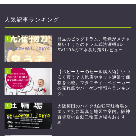
人気記事ランキング
1
日立のビッグドラム、乾燥がメチャ
臭い！うちのドラム式洗濯機BD-
SV110Aの下水臭対策&レビュー
2
【ベビーカーのセール購入術】いつ
安く買う？人気店やネット通販で価
格を比較。マタニティ・ベビーカー
の売れ筋やバーゲン情報をランキン
グ。
3
大阪梅田のバイク&自転車駐輪場を
エリア別に写真と地図で案内。阪神
百貨店の自動二輪置き場もおすす
め！