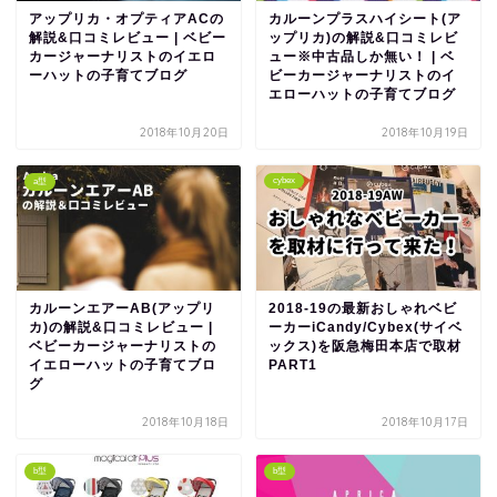
アップリカ・オプティアACの
カルーンプラスハイシート(ア
解説&口コミレビュー | ベビー
ップリカ)の解説&口コミレビ
カージャーナリストのイエロ
ュー※中古品しか無い！ | ベ
ーハットの子育てブログ
ビーカージャーナリストのイ
エローハットの子育てブログ
2018年10月20日
2018年10月19日
cybex
a型
カルーンエアーAB(アップリ
2018-19の最新おしゃれベビ
カ)の解説&口コミレビュー |
ーカーiCandy/Cybex(サイベ
ベビーカージャーナリストの
ックス)を阪急梅田本店で取材
イエローハットの子育てブロ
PART1
グ
2018年10月18日
2018年10月17日
b型
b型