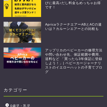
びに最高♪だし料金もめっちゃお得
です！
9
ApricaラクーナエアーABとACの違
いは？カルーンエアーとの比較も
10
アップリカのベビーカーの修理方法
や問い合わせ先、保証範囲や費用、
送料など 「買ったら3年保証に登録
しよう！」| ベビーカージャーナリ
ストのイエローハットの子育てブロ
グ
カテゴリー
0歳児・乳児