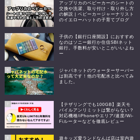
4
アップリカのベビーカーのシートの
交換や洗濯、取り付け・取り外し方
の解説 | ベビーカージャーナリスト
のイエローハットの子育てブログ
5
子供の【銀行口座開設】におすすめ
なのはソニー銀行か住信SBIネット
銀行。手数料が安いとこがいいよね
ー
6
ジャパネットのウォーターサーバー
は割高です！他の宅配水と比べてみ
ました。
7
【テザリングでも100GB】楽天モ
バイルアンリミットは繋がらない？
対応機種/iPhoneやエリア/速度/Wi-
Fiルーターなどを徹底レビュー
8
遊キッズ愛ランドなんば店は室内遊