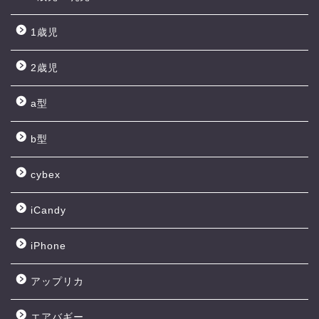
1歳児
2歳児
a型
b型
cybex
iCandy
iPhone
アップリカ
エアバギー