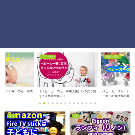
エアバギー
0歳児・乳児
額】エアバギーのセール情
【ベビーカーのセール購入術】いつ安く買
ベビーカージャーナリ
う？人気店やネット...
ーカーの選び方の基...
育児
a型