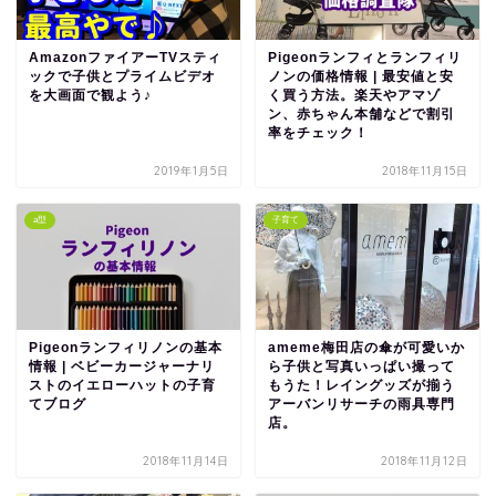
AmazonファイアーTVスティ
Pigeonランフィとランフィリ
ックで子供とプライムビデオ
ノンの価格情報 | 最安値と安
を大画面で観よう♪
く買う方法。楽天やアマゾ
ン、赤ちゃん本舗などで割引
率をチェック！
2019年1月5日
2018年11月15日
a型
子育て
Pigeonランフィリノンの基本
ameme梅田店の傘が可愛いか
情報 | ベビーカージャーナリ
ら子供と写真いっぱい撮って
ストのイエローハットの子育
もうた！レイングッズが揃う
てブログ
アーバンリサーチの雨具専門
店。
2018年11月14日
2018年11月12日